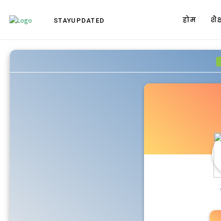
होम
शै
STAY
UPDATED