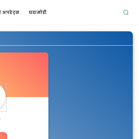
 अपडेट्स
घडामोडी
ी