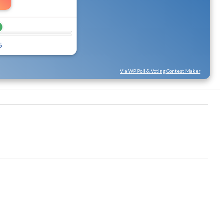
5
Via WP Poll & Voting Contest Maker