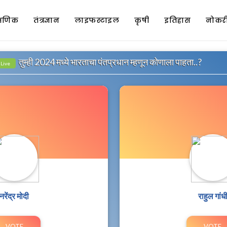
क्षणिक
तंत्रज्ञान
लाइफस्टाइल
कृषी
इतिहास
नोकरी
तुम्ही 2024 मध्ये भारताचा पंतप्रधान म्हणून कोणाला पाहता..?
Live
नरेंद्र मोदी
राहुल गांध