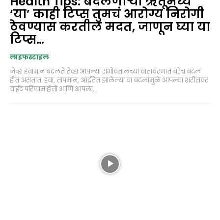
Health Tips: बदलणाऱ्या ऋतूमध्ये
‘या’ काही टिप्स तुमचं आरोग्य निरोगी
ठेवण्यास करतील मदत, जाणून घ्या या
टिप्स…
लाइफस्टाइल
जेव्हा हवामान बदलते तेव्हा आपल्या सभोवतालच्या वातावरणात बरेच बदल
होत असतात. हवा, तापमान, आर्द्रतेत झालेल्या या बदलांमुळे आपल्या शरीरावर
वाईट परिणाम होतो आणि आपला...