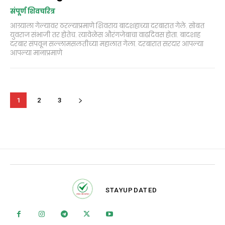
संपूर्ण शिवचरित्र
आग्र्याला गेल्यावर ठरल्याप्रमाणे शिवराय बादशहाच्या दरबारात गेले. सोबत
युवराज संभाजी तर होतेच. त्यावेळेस औरंगजेबाचा वाढदिवस होता. बादशाह
दरबार संपवून सल्लामसलतीच्या महालात गेला. दरबारात सरदार आपल्या
आपल्या मानाप्रमाणे
1
2
3
STAY
UPDATED