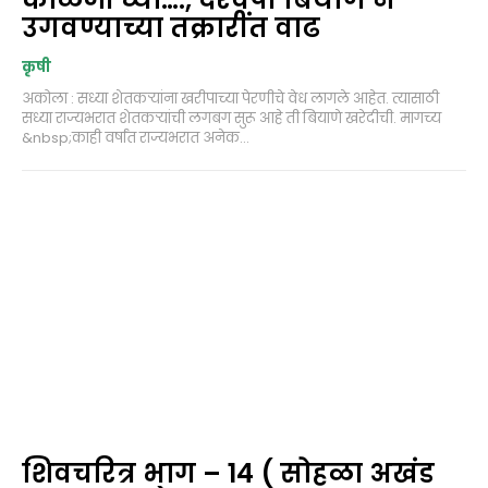
उगवण्याच्या तक्रारींत वाढ
कृषी
अकोला : सध्या शेतकऱ्यांना खरीपाच्या पेरणीचे वेध लागले आहेत. त्यासाठी
सध्या राज्यभरात शेतकऱ्यांची लगबग सुरू आहे ती बियाणे खरेदीची. मागच्य
&nbsp;काही वर्षांत राज्यभरात अनेक...
शिवचरित्र भाग – 14 ( सोहळा अखंड