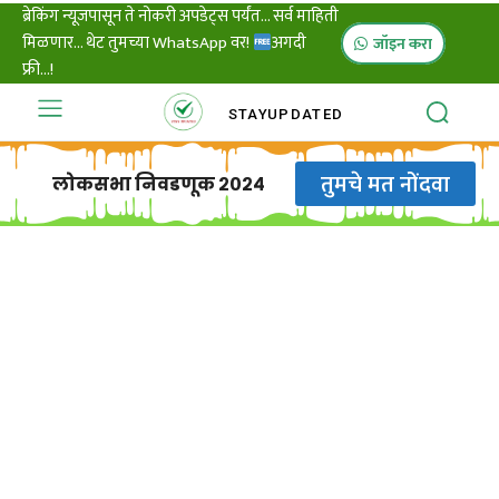
ब्रेकिंग न्यूजपासून ते नोकरी अपडेट्स पर्यंत... सर्व माहिती
मिळणार... थेट तुमच्या WhatsApp वर!
अगदी
जॉइन करा
फ्री...!
STAY
UPDATED
तुमचे मत नोंदवा
लोकसभा निवडणूक २०२४