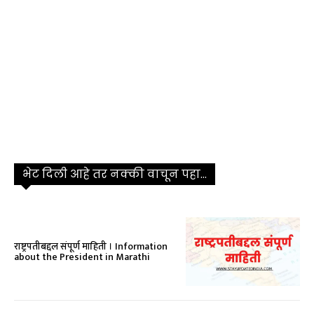
भेट दिली आहे तर नक्की वाचून पहा...
राष्ट्रपतीबद्दल संपूर्ण माहिती । Information
about the President in Marathi