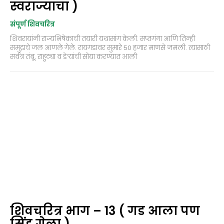
स्वराज्याचा )
संपूर्ण शिवचरित्र
शिवरायांनी राज्यभिषेकाची तयारी यथासांग केली. सप्तगंगा आणि तिन्ही
समुद्राचे जल आणले गेले. रायगडावर सुमारे 50 हजार माणसे जमली. त्यासाठी
सर्वत्र तंबू, राहुट्या व डेऱ्यांची सोया करण्यात आली
शिवचरित्र भाग – 13 ( गड आला पण
सिंह गेला )