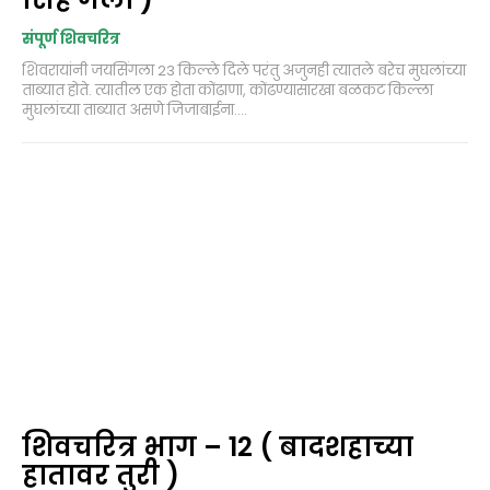
संपूर्ण शिवचरित्र
शिवरायांनी जयसिंगला 23 किल्ले दिले परंतु अजुनही त्यातले बरेच मुघलांच्या
ताब्यात होते. त्यातील एक होता कोंढाणा, कोंढण्यासारखा बळकट किल्ला
मुघलांच्या ताब्यात असणे जिजाबाईना....
शिवचरित्र भाग – 12 ( बादशहाच्या
हातावर तुरी )