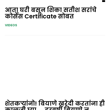
आता घरी बसून शिका सतीश सरांचे
कोर्सेस Certificate सोबत
VIDEOS
शेतकऱ्यांनो! बियाणे खरेदी करतांना ही
काळजी घ्या…., दरवर्षी बियाणे न