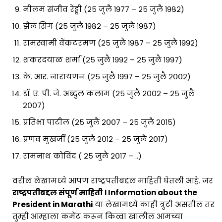
नीलम संजीव रेड्डी (२५ जुलै १९७७ – २५ जुलै १९८२)
झैल सिंग (२५ जुलै १९८२ – २५ जुलै १९८७)
रामस्वामी वेंकटरमण (२५ जुलै १९८७ – २५ जुलै १९९२)
शंकरदयाळ शर्मा (२५ जुलै १९९२ – २५ जुलै १९९७)
के. आर. नारायणन (२५ जुलै १९९७ – २५ जुलै २००२)
डॉ. ए. पी. जे. अब्दुल कलाम (२५ जुलै २००२ – २५ जुलै
२००७)
प्रतिभा पाटील (२५ जुलै २००७ – २५ जुलै २०१५)
प्रणव मुखर्जी (२५ जुलै २०१२ – २५ जुलै २०१७)
रामनाथ कोविंद ( २५ जुलै २०१७ – ..)
वरील लेखामध्ये आपण राष्ट्रपतीबद्दल माहिती घेतली आहे. जर
राष्ट्रपतीबद्दल संपूर्ण माहिती । Information about the
President in Marathi
या लेखामध्ये काही त्रुटी असतील तर
तुम्ही आम्हाला कमेंट करून किव्वा खालील आमच्या