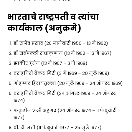
भारताचे राष्ट्रपती व त्यांचा
कार्यकाल (अनुक्रमे)
डॉ. राजेंद्र प्रसाद (२६ जानेवारी १९५० – १३ मे १९६२)
डॉ. सर्वपल्ली राधाकृष्णन (१३ मे १९६२ – १३ मे १९६७)
झाकीर हुसेन (१३ मे १९६७ – ३ मे १९६९)
वराहगिरी वेंकट गिरी (३ मे १९६९ – २० जुलै १९६९)
मोहम्मद हिदायतुल्ला (२० जुलै १९६९ – २४ ऑगस्ट १९६९)
वराहगिरी वेंकट गिरी (२४ ऑगस्ट १९६९ – २४ ऑगस्ट
१९७४)
फक्रुद्दीन अली अहमद (२४ ऑगस्ट १९७४ – ११ फेब्रुवारी
१९७७)
बी. डी. जत्ती (११ फेब्रुवारी १९७७ – २५ जुलै १९७७)