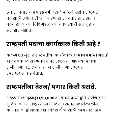
त्या उमेदवाराचे
वय ३५ वर्षे
असले पाहिजे. तसेच राष्ट्रपती
पदासाठी उमेदवारी अर्ज करणारा उमेदवार हा संसद व
घटकराज्याच्या विधिमंडळाच्या कोणत्याही सभागृहाचा
सभासद नसावा.
राष्ट्रपती पदाचा कार्यकाल किती आहे ?
कलम ८३ नुसार राष्ट्रपतींचा कार्यकाळ हा
पाच वर्षाचा
असतो.
हा कार्यकाळ संपण्याअगोदर राष्ट्रपती आपल्या पदाचा
राजीनामा देऊ शकतात. हा राजीनामा राष्ट्रपती
उपराष्ट्रपतींकडे देतात.
राष्ट्रपतींना वेतन/ पगार किती असते.
राष्ट्रपतीला
दरमहा १,५०,००० रु.
वेतन प्राप्त होते. तसेच इतर
सुविधा व भत्ते राष्ट्रपतींना मिळत असतात. कार्यकालीन
कामांसाठी होणाऱ्या देश-विदेश दौऱ्यासाठी लागणारा खर्च