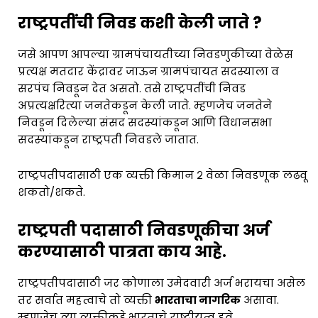
राष्ट्रपतींची निवड कशी केली जाते ?
जसे आपण आपल्या ग्रामपंचायतीच्या निवडणुकीच्या वेळेस
प्रत्यक्ष मतदार केंद्रावर जाऊन ग्रामपंचायत सदस्याला व
सरपंच निवडून देत असतो. तसे राष्ट्रपतींची निवड
अप्रत्यक्षरित्या जनतेकडून केली जाते. म्हणजेच जनतेने
निवडून दिलेल्या संसद सदस्यांकडून आणि विधानसभा
सदस्यांकडून राष्ट्रपती निवडले जातात.
राष्ट्रपतीपदासाठी एक व्यक्ती किमान २ वेळा निवडणूक लढवू
शकतो/शकते.
राष्ट्रपती पदासाठी निवडणूकीचा अर्ज
करण्यासाठी पात्रता काय आहे.
राष्ट्रपतीपदासाठी जर कोणाला उमेदवारी अर्ज भरायचा असेल
तर सर्वात महत्वाचे तो व्यक्ती
भारताचा नागरिक
असावा.
म्हणजेच त्या व्यक्तीकडे भारताचे राष्ट्रीयत्व हवे.