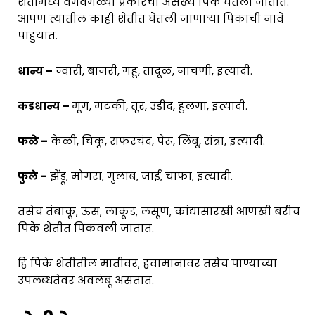
शेतीमध्ये वेगवेगळ्या प्रकारची असंख्य पिके घेतली जातात.
आपण त्यातील काही शेतीत घेतली जाणाऱ्या पिकांची नावे
पाहुयात.
धान्य –
ज्वारी, बाजरी, गहू, तांदूळ, नाचणी, इत्यादी.
कडधान्य –
मूग, मटकी, तूर, उडीद, हुलगा, इत्यादी.
फळे –
केळी, चिकू, सफरचंद, पेरू, लिंबू, संत्रा, इत्यादी.
फुले –
झेंडू, मोगरा, गुलाब, जाई, चाफा, इत्यादी.
तसेच तंबाकू, ऊस, लाकूड, लसूण, कांद्यासारखी आणखी बरीच
पिके शेतीत पिकवली जातात.
हि पिके शेतीतील मातीवर, हवामानावर तसेच पाण्याच्या
उपलब्धतेवर अवलंबू असतात.