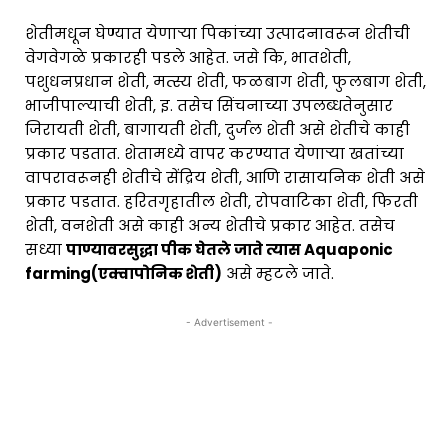
शेतीमधून घेण्यात येणाऱ्या पिकांच्या उत्पादनावरून शेतीची
वेगवेगळे प्रकारही पडले आहेत. जसे कि, भातशेती,
पशुधनप्रधान शेती, मत्स्य शेती, फळबाग शेती, फुलबाग शेती,
भाजीपाल्याची शेती, इ. तसेच सिंचनाच्या उपलब्धतेनुसार
जिरायती शेती, बागायती शेती, दुर्जल शेती असे शेतीचे काही
प्रकार पडतात. शेतामध्ये वापर करण्यात येणाऱ्या खतांच्या
वापरावरूनही शेतीचे सेंद्रिय शेती, आणि रासायनिक शेती असे
प्रकार पडतात. हरितगृहातील शेती, रोपवाटिका शेती, फिरती
शेती, वनशेती असे काही अन्य शेतीचे प्रकार आहेत. तसेच
सध्या
पाण्यावरसुद्धा पीक घेतले जाते त्यास Aquaponic
farming(एक्वापोनिक शेती)
असे म्हटले जाते.
- Advertisement -