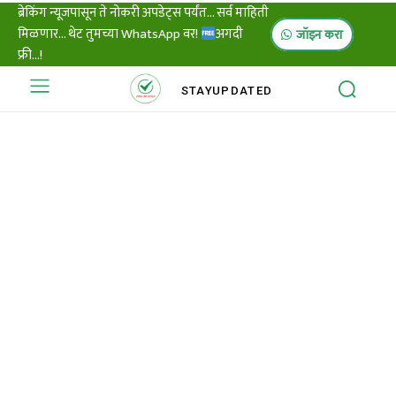
ब्रेकिंग न्यूजपासून ते नोकरी अपडेट्स पर्यंत... सर्व माहिती
मिळणार... थेट तुमच्या WhatsApp वर!
अगदी
जॉइन करा
फ्री...!
STAY
UPDATED