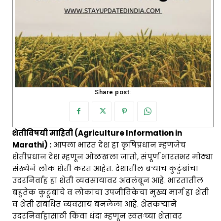
Share post:
शेतीविषयी माहिती (Agriculture Information in
Marathi) :
आपला भारत देश हा कृषिप्रधान म्हणजेच
शेतीप्रधान देश म्हणून ओळखला जातो, संपूर्ण भारतभर मोठ्या
संख्येने लोक शेती करत आहेत. देशातील बऱ्याच कुटुंबांचा
उदरनिर्वाह हा शेती व्यवसायावर अवलंबून आहे. भारतातील
बहुतेक कुटूंबांचे व लोकांचा उपजीविकेचा मुख्य मार्ग हा शेती
व शेती संबंधित व्यवसाय बनलेला आहे. शेतकऱ्याने
उदरनिर्वाहासाठी किंवा धंदा म्हणून स्वतःच्या शेतावर