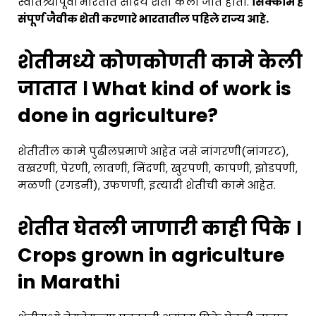
स्वातंत्र्यापूर्वी भारतात सेंद्रिय शेती केली जात होती.
सिक्कीम हे
संपूर्ण जैवीक शेती करणारे भारतातील पहिले राज्य आहे.
शेतीमध्ये कोणकोणती कामे केली
जातात । What kind of work is
done in agriculture?
शेतीतील कामे पुढीलप्रमाणे आहेत जसे नांगरणी(नांगरट),
वखरणी, पेरणी, लावणी, निंदणी, खुरपणी, कापणी, झोडपणी,
मळणी (रगडनी), उफणणी, इत्यादी शेतीची कामे आहेत.
शेतीत घेतली जाणारी काही पिके ।
Crops grown in agriculture
in Marathi