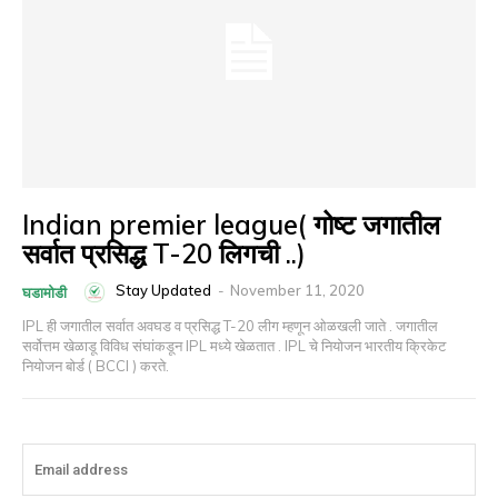
Indian premier league( गोष्ट जगातील
सर्वात प्रसिद्ध T-20 लिगची ..)
Stay Updated
-
November 11, 2020
घडामोडी
IPL ही जगातील सर्वात अवघड व प्रसिद्ध T-20 लीग म्हणून ओळखली जाते . जगातील
सर्वोत्तम खेळाडू विविध संघांकडून IPL मध्ये खेळतात . IPL चे नियोजन भारतीय क्रिकेट
नियोजन बोर्ड ( BCCI ) करते.