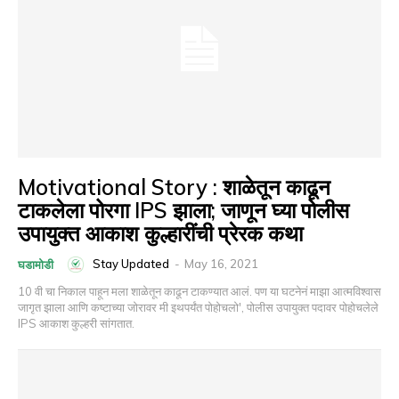
Motivational Story : शाळेतून काढून
टाकलेला पोरगा IPS झाला; जाणून घ्या पोलीस
उपायुक्त आकाश कुल्हारींची प्रेरक कथा
Stay Updated
-
May 16, 2021
घडामोडी
10 वी चा निकाल पाहून मला शाळेतून काढून टाकण्यात आलं. पण या घटनेनं माझा आत्मविश्वास
जागृत झाला आणि कष्टाच्या जोरावर मी इथपर्यंत पोहोचलो', पोलीस उपायुक्त पदावर पोहोचलेले
IPS आकाश कुल्हरी सांगतात.