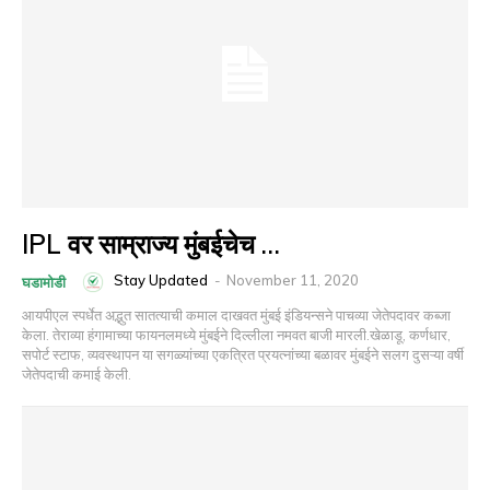
IPL वर साम्राज्य मुंबईचेच …
Stay Updated
-
November 11, 2020
घडामोडी
आयपीएल स्पर्धेत अद्भुत सातत्याची कमाल दाखवत मुंबई इंडियन्सने पाचव्या जेतेपदावर कब्जा
केला. तेराव्या हंगामाच्या फायनलमध्ये मुंबईने दिल्लीला नमवत बाजी मारली.खेळाडू, कर्णधार,
सपोर्ट स्टाफ, व्यवस्थापन या सगळ्यांच्या एकत्रित प्रयत्नांच्या बळावर मुंबईने सलग दुसऱ्या वर्षी
जेतेपदाची कमाई केली.