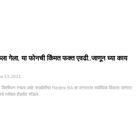
ला गेला, या फोनची किंमत फक्त एवढी..जाणून घ्या काय
ne 13, 2021
े किर्तीमान रचला आहे. शाओमीचा Redmi 9A हा जगभरात सर्वाधिक विकला जाणारा
्च ग्लोबल हॅंडसेट मॉडल...