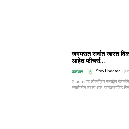
जगभरात सर्वात जास्त विक
आहेत फीचर्स…
Stay Updated
-
Ju
तंत्रज्ञान
Xiaomi या लोकप्रिय मोबाईल कंपनीन
स्मार्टफोन ठरला आहे. काउंटरपॉइंट रिसर