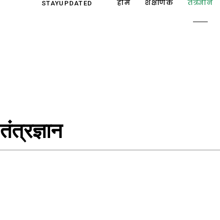
होम
शैक्षणिक
तंत्रज्ञान
STAY
UPDATED
Online Practice Tests
Videos
तंत्रज्ञान
इतिहास
कृषी