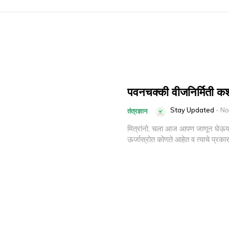
पवनचक्की वीजनिर्मिती क
Stay Updated
-
No
तंत्रज्ञान
मित्रांनो, चला आज आपण जाणून घेऊया
ऊर्जास्रोत कोणते आहेत व त्याचे प्रका