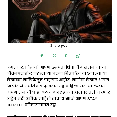
Share post:
नमस्कार, मित्रांनो आपण छत्रपती शिवाजी महाराज यांच्या
जीवनपटातील महत्वाच्या घटना शिवचरित्र या आपल्या या
लेखांच्या मालिकेतून पाहणार आहोत. मागील लेखात आपण
मिर्झाराजे जयसिंग व पुरंदरचा तह पाहिला. तरी या लेखात
आपण राजांची आग्रा भेट व बादशहाच्या हातावर तुरी पाहणार
आहेत. तरी अधिक माहिती वाचण्यासाठी आपण STAY
UPDATED परिवारासोबत रहा.