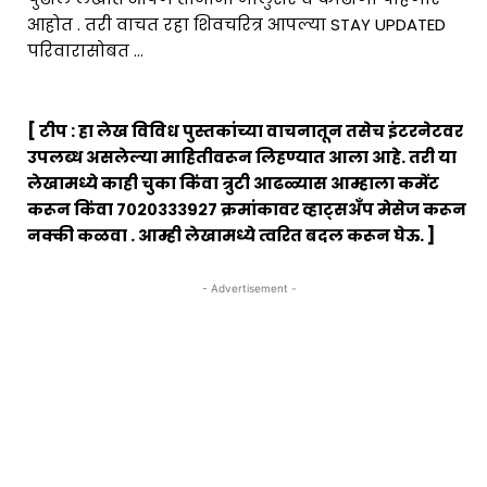
आहोत . तरी वाचत रहा शिवचरित्र आपल्या STAY UPDATED
परिवारासोबत …
[ टीप : हा लेख विविध पुस्तकांच्या वाचनातून तसेच इंटरनेटवर
उपलब्ध असलेल्या माहितीवरून लिहण्यात आला आहे. तरी या
लेखामध्ये काही चुका किंवा त्रुटी आढळ्यास आम्हाला कमेंट
करून किंवा ७०२०३३३९२७ क्रमांकावर व्हाट्सअँप मेसेज करून
नक्की कळवा . आम्ही लेखामध्ये त्वरित बदल करून घेऊ. ]
- Advertisement -