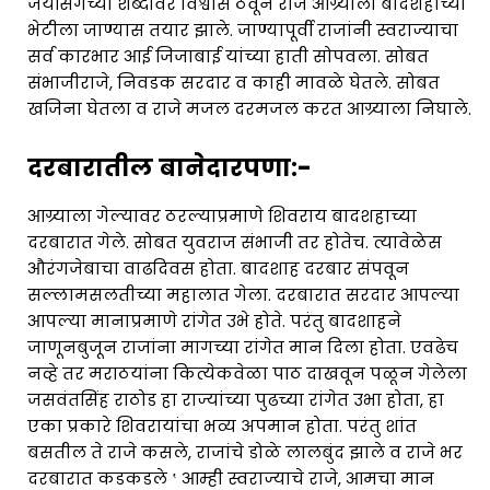
जयसिंगच्या शब्दांवर विश्वास ठेवून राजे आग्र्याला बादशहाच्या
भेटीला जाण्यास तयार झाले. जाण्यापूर्वी राजांनी स्वराज्याचा
सर्व कारभार आई जिजाबाई यांच्या हाती सोपवला. सोबत
संभाजीराजे, निवडक सरदार व काही मावळे घेतले. सोबत
खजिना घेतला व राजे मजल दरमजल करत आग्र्याला निघाले.
दरबारातील बानेदारपणा:-
आग्र्याला गेल्यावर ठरल्याप्रमाणे शिवराय बादशहाच्या
दरबारात गेले. सोबत युवराज संभाजी तर होतेच. त्यावेळेस
औरंगजेबाचा वाढदिवस होता. बादशाह दरबार संपवून
सल्लामसलतीच्या महालात गेला. दरबारात सरदार आपल्या
आपल्या मानाप्रमाणे रांगेत उभे होते. परंतु बादशाहने
जाणूनबुजून राजांना मागच्या रांगेत मान दिला होता. एवढेच
नव्हे तर मराठयांना कित्येकवेळा पाठ दाखवून पळून गेलेला
जसवंतसिंह राठोड हा राज्यांच्या पुढच्या रांगेत उभा होता, हा
एका प्रकारे शिवरायांचा भव्य अपमान होता. परंतु शांत
बसतील ते राजे कसले, राजांचे डोळे लालबुंद झाले व राजे भर
दरबारात कडकडले ‛ आम्ही स्वराज्याचे राजे, आमचा मान