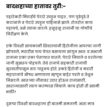
बादशहाच्या हातावर तुरी:-
पहारेकरी मिठाईचे पेटारे उघडून पाहत , पण पुढेपुढे ते
कंटाळले व पेटारे उघडून पाहिनासे झाले. रोजरोज काय
पहायचे, असे त्यांना वाटले. हळूहळू राजांनी या गोष्टीचे
निरीक्षण केले.
एके दिवशी सायंकाळी शिवरायांनी हिरोजीला आपल्या जागी
झोपवले, मदारीस पाय चेपत बसायला सांगून स्वतः व संभाजी
राजांना एका एका पेताऱ्यात घातले. पेटारे निघाले व ठरलेल्या
जागी सुखरूप पोहचले. तेथे राजांचे सहकारी राजांची
सुरवातीपासून वाट पाहूनच होते. इकडे हिरोजी व मदारी
महाराजांचे औषध आणायला म्हणून बाहेर पडले व तेथून
निसटले. स्वतःच्या जीवावर उदार होऊन राजांसाठी,
स्वराज्यासाठी त्याग करण्यास निघाले. काय होती ती स्वामी
भक्ती?
दुसऱ्या दिवशी बादशहाला ही बातमी समजली. आता मात्र