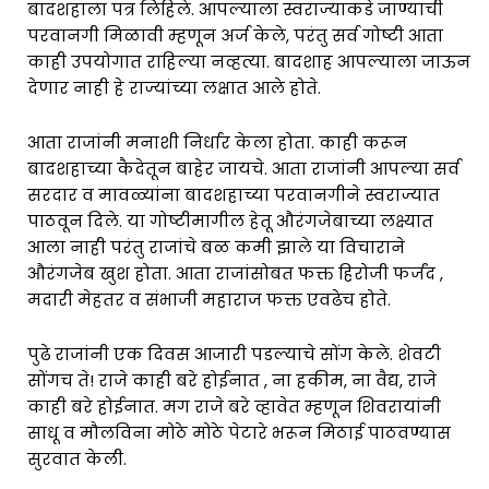
बादशहाला पत्र लिहिले. आपल्याला स्वराज्याकडे जाण्याची
परवानगी मिळावी म्हणून अर्ज केले, परंतु सर्व गोष्टी आता
काही उपयोगात राहिल्या नव्हत्या. बादशाह आपल्याला जाऊन
देणार नाही हे राज्यांच्या लक्षात आले होते.
आता राजांनी मनाशी निर्धार केला होता. काही करून
बादशहाच्या कैदेतून बाहेर जायचे. आता राजांनी आपल्या सर्व
सरदार व मावळ्यांना बादशहाच्या परवानगीने स्वराज्यात
पाठवून दिले. या गोष्टीमागील हेतू औरंगजेबाच्या लक्ष्यात
आला नाही परंतु राजांचे बळ कमी झाले या विचाराने
औरंगजेब खुश होता. आता राजांसोबत फक्त हिरोजी फर्जंद ,
मदारी मेहतर व संभाजी महाराज फक्त एवढेच होते.
पुढे राजांनी एक दिवस आजारी पडल्याचे सोंग केले. शेवटी
सोंगच ते! राजे काही बरे होईनात , ना हकीम, ना वैद्य, राजे
काही बरे होईनात. मग राजे बरे व्हावेत म्हणून शिवरायांनी
साधू व मौलविना मोठे मोठे पेटारे भरून मिठाई पाठवण्यास
सुरवात केली.