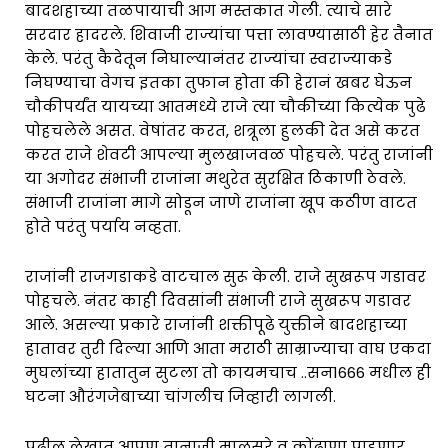
बादशहाच्या तळपायाची आग मस्तकात गेली. त्याचे सारे
सरदार हादरले. शिवाजी राज्यांचा पत्ता लावण्यासाठी हेर तैनात
केले. परंतु कैदेतून निघाल्यानंतर राज्यांचा स्वराज्याकडे
निघण्याचा वेगच इतका तुफान होता की हेरानं खबर घेऊन
चौकीपर्यंत यायच्या आतमध्ये राजे त्या चौकीच्या कित्येक पुढे
पोहचलेले असत. वेषांतर करत, शत्रूला हुलकी देत असे करत
करत राजे शेवटी आपल्या मुलखाजवळ पोहचले. परंतु राजांनी
या अगोदर संभाजी राजांना मथुरेत सुरक्षित ठिकाणी ठेवले.
संभाजी राजांना मागे सोडून जाणे राजांना खूप कठीण वाटत
होते परंतु पर्याय नव्हता.
राजांनी राजगडाकडे वाटचाल सुरू केली. राजे सुखरूप गडावर
पोहचले. नंतर काही दिवसांनी संभाजी राजे सुखरूप गडावर
आले. असल्या प्रकारे राजांनी शक्तीपूढे युक्तीने बादशहाच्या
हातावर तुरी दिल्या आणि आता मराठी साम्राज्याचा वाघ एकदा
मुघलांच्या हातातुन सुटला तो कायमचाच ..सन1666 मधील ही
घटना औरंगजेबाच्या चांगलीच जिव्हारी लागली.
पुढील लेखात आपण तानाजी मालुसरे व कोंढाणा पाहणार