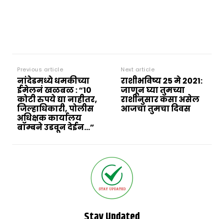
Previous article
Next article
नांदेडमध्ये धमकीच्या
राशीभविष्य 25 मे 2021:
ईमेलनं खळबळ : “10
जाणून घ्या तुमच्या
कोटी रुपये द्या नाहीतर,
राशीनुसार कसा असेल
जिल्हाधिकारी, पोलीस
आजचा तुमचा दिवस
अधिक्षक कार्यालय
बॉम्बने उडवून देईन…”
Stay Updated