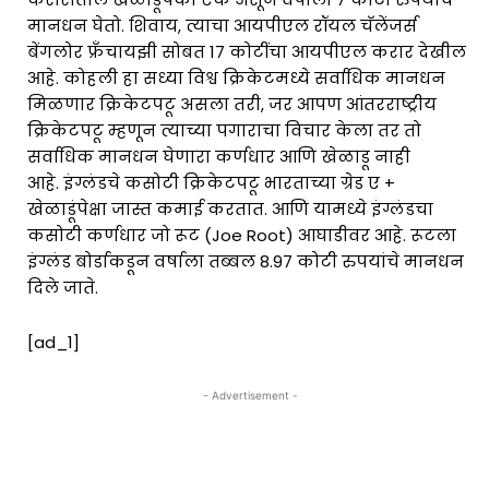
मानधन घेतो. शिवाय, त्याचा आयपीएल रॉयल चॅलेंजर्स
बेंगलोर फ्रँचायझी सोबत 17 कोटींचा आयपीएल करार देखील
आहे. कोहली हा सध्या विश्व क्रिकेटमध्ये सर्वाधिक मानधन
मिळणार क्रिकेटपटू असला तरी, जर आपण आंतरराष्ट्रीय
क्रिकेटपटू म्हणून त्याच्या पगाराचा विचार केला तर तो
सर्वाधिक मानधन घेणारा कर्णधार आणि खेळाडू नाही
आहे. इंग्लंडचे कसोटी क्रिकेटपटू भारताच्या ग्रेड ए +
खेळाडूंपेक्षा जास्त कमाई करतात. आणि यामध्ये इंग्लंडचा
कसोटी कर्णधार जो रूट (Joe Root) आघाडीवर आहे. रूटला
इंग्लंड बोर्डाकडून वर्षाला तब्बल 8.97 कोटी रुपयांचे मानधन
दिले जाते.
[ad_1]
- Advertisement -