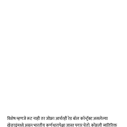
विशेष म्हणजे रूट नाही तर जोफ्रा आर्चरही रेड बॉल कॉन्ट्रॅक्ट असलेल्या
खेळाडूंमध्ये असून भारतीय कर्णधारापेक्षा जास्त पगार घेतो. कोहली व्यतिरिक्त