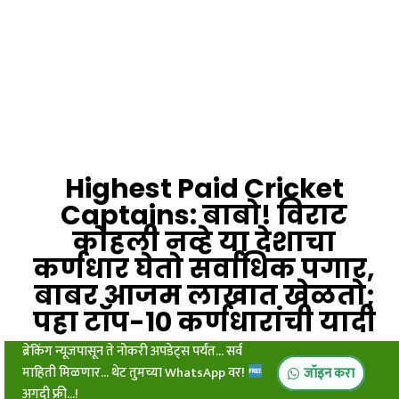
Highest Paid Cricket
Captains: बाबो! विराट
कोहली नव्हे या देशाचा
कर्णधार घेतो सर्वाधिक पगार,
बाबर आजम लाखात खेळतो;
पहा टॉप-10 कर्णधारांची यादी
ब्रेकिंग न्यूजपासून ते नोकरी अपडेट्स पर्यंत... सर्व
माहिती मिळणार... थेट तुमच्या WhatsApp वर!
जॉइन करा
अगदी फ्री...!