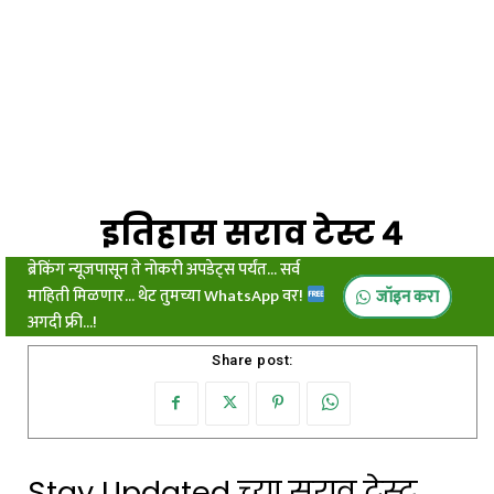
इतिहास सराव टेस्ट ४
ब्रेकिंग न्यूजपासून ते नोकरी अपडेट्स पर्यंत... सर्व
माहिती मिळणार... थेट तुमच्या WhatsApp वर!
जॉइन करा
अगदी फ्री...!
Share post:
Stay Updated च्या सराव टेस्ट