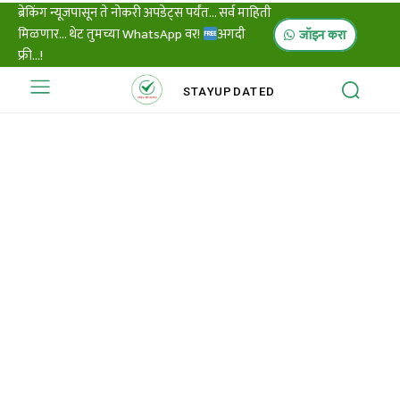
ब्रेकिंग न्यूजपासून ते नोकरी अपडेट्स पर्यंत... सर्व माहिती
मिळणार... थेट तुमच्या WhatsApp वर!
अगदी
जॉइन करा
फ्री...!
STAY
UPDATED