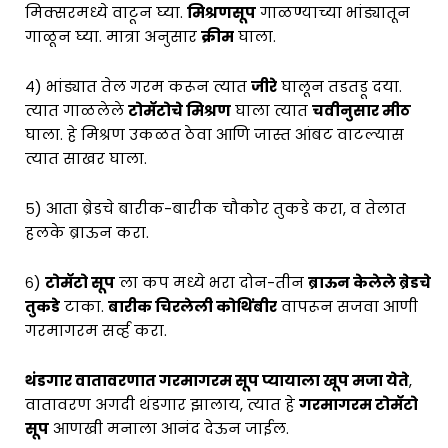
मिक्सरमध्ये वाटून घ्या.
मिश्रणसूप
गाळण्याच्या भांड्यातून
गाळून घ्या. मात्रा अनुसार
क्रीम
घाला.
४) भांड्यात तेल गरम करून त्यात
जीरे
घालून तडतडू दया.
त्यात गाळलेले
टोमॅटोचे मिश्रण
घाला त्यात
चवीनुसार मीठ
घाला. हे मिश्रण उकळत ठेवा आणि जास्त आंबट वाटल्यास
त्यात साखर घाला.
५) आता ब्रेडचे बारीक-बारीक चौकोर तुकडे करा, व तेलात
हलके ब्राऊन करा.
६)
टोमॅटो सूप
ला कप मध्ये भरा दोन-तीन
ब्राऊन केलेले ब्रेडचे
तुकडे
टाका.
बारीक चिरलेली कोथिंबीर
वापरून सजवा आणी
गरमागरम सर्व्ह करा.
थंडगार वातावरणात गरमागरम सूप प्यायाला खूप मजा येते
,
वातावरण अगदी थंडगार झालाय, त्यात हे
गरमागरम टोमॅटो
सूप
आणखी मनाला आनंद देऊन जाईल.