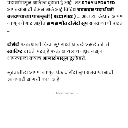
पदार्थांपासून आलेला दुरावा हे आहे . तर
STAY UPDATED
आपल्यासाठी घेऊन आले आहे विविध
चटकदार पदार्थ घरी
बनवण्याच्या पाककृती ( RECIPIES )
…. आजच्या लेखात आपण
जाणून घेणार आहोत
झणझणीत टोमॅटो सूप
बनवण्याची पद्धत
…
टोमॅटो
फक्त भाजी किंवा सूपमध्ये खाल्ले असले तरी ते
स्वादिष्ट
वाटते. परंतु हे फक्त खायलाच मधुर नसून
आपल्याला बर्‍याच
आजारांपासून दूर ठेवते
.
सुरवातीला आपण जाणून घेऊ टोमॅटो सूप बनवण्यासाठी
लागणारी सामग्री काय आहे .
- Advertisement -