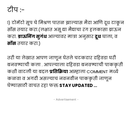
टीप :-
१) टोमॅटो सूप चे मिश्रण पातळ झाल्यास मैदा आणि दूध टाकून
सॉस तयार करा.(लक्षात असू द्या मैद्याचा रंग हलकासा ब्राऊन
करा.
ब्राऊनिंग सुगंध
आल्यावर मात्रा अनुसार
दूध
घाला, व
सॉस
तयार करा.)
तरी या लेखात आपण जाणून घेतले चटकदार दहिवडा घरी
बनवण्याची कला . आपल्याला दहिवडा बनवण्याची पाककृती
कशी वाटली या बद्दल
प्रतिक्रिया
आम्हाला COMMENT मध्ये
कळवा व अगदी असल्याचं नवनवीन पाककृती जाणून
घेण्यासाठी वाचत रहा फक्त
STAY UPDATED …
- Advertisement -