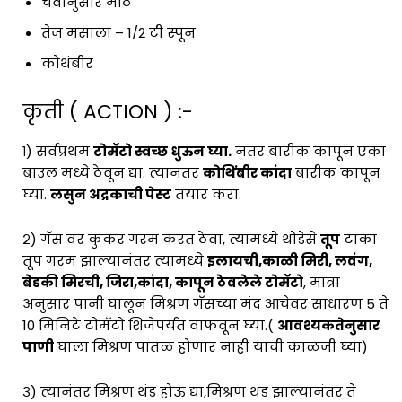
चवीनुसार मीठ
तेज मसाला – 1/2 टी स्पून
कोथंबीर
कृती ( ACTION ) :-
१) सर्वप्रथम
टोमॅटो स्वच्छ धुऊन घ्या.
नंतर बारीक कापून एका
बाउल मध्ये ठेवून द्या. त्यानंतर
कोथिंबीर कांदा
बारीक कापून
घ्या.
लसुन अद्रकाची पेस्ट
तयार करा.
२) गॅस वर कुकर गरम करत ठेवा, त्यामध्ये थोडेसे
तूप
टाका
तूप गरम झाल्यानंतर त्यामध्ये
इलायची,काळी मिरी, लवंग,
बेडकी मिरची, जिरा,कांदा, कापून ठेवलेले टोमॅटो
, मात्रा
अनुसार पानी घालून मिश्रण गॅसच्या मंद आचेवर साधारण 5 ते
10 मिनिटे टोमॅटो शिजेपर्यंत वाफवून घ्या.(
आवश्यकतेनुसार
पाणी
घाला मिश्रण पातळ होणार नाही याची काळजी घ्या)
३) त्यानंतर मिश्रण थंड होऊ द्या,मिश्रण थंड झाल्यानंतर ते