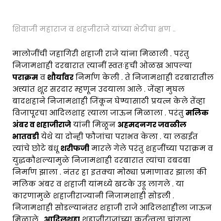
शिवाजी महाराज व शहजीराजे यांच्या भेटीचा क्षण ..
मालोजींची जहागिरी शहाजी राजे यांना मिळाली . परंतु
निजामशाही दरबारात त्यानीं स्वतःहची ओळख आपल्या
पराक्रम
व
शौर्यावर
निर्माण केली . ते निजामशाही दरबारातील
अत्त्यांत शूर सरदार म्हणून उदयाला आले . जेंव्हा मुघल
बादशहाने निजामशाही जिंकून घेण्यासाठी प्रयत्न केले तेंव्हा
विजापूरचा आदिलशाह त्याला जाऊन मिळाला . परंतु
मलिक
अंबर व शहाजीराजे
यांनी मिळून
अहमदनगर जवळील
भातवडी
येथे या दोन्ही फौजांचा पराभव केला . या लढाईत
त्यांचे छोटे बंधू
शरीफजी
मारले गेले परंतु शहजींच्या पराक्रम व
युद्धकौशल्यामुळे निजामशाही दरबारात त्यांचा दबदबा
निर्माण झाला . नंतर हा इतक्या मोठ्या प्रमाणावर झाला की
मलिक अंबर व शहाजी यांमध्ये खटके उडू लागले . या
कारणामुळे शहाजीराज्यानी निजामशाही सोडली .
निजामशाही सोडल्यानंतर शहाजी राजे आदिलशाहीला जाऊन
मिळाले .
आदिलशहा
शहाजीराजांच्या कर्तृत्वला चांगला