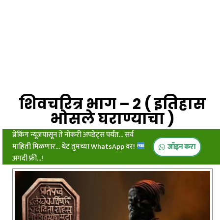
शिवचरित्र भाग – 2 ( इतिहास
भोसले घराण्याचा )
ब्रेकिंग न्यूजपासून ते नोकरी अपडेट्स पर्यंत... सर्व
माहिती मिळणार... थेट तुमच्या WhatsApp वर!
जॉइन करा
अगदी फ्री...!