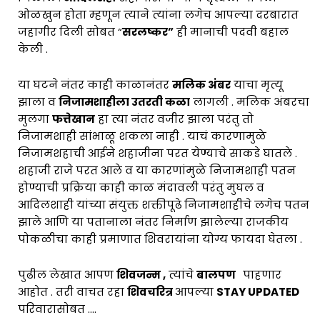
ओळखुन होता म्हणून त्याने त्यांना लगेच आपल्या दरबारात
जहागीर दिली सोबत “
सरलष्कर”
ही मानाची पदवी बहाल
केली .
या घटने नंतर काही काळानंतर
मलिक अंबर
याचा मृत्यू
झाला व
निजामशाहीला उतरती कळा
लागली . मलिक अंबरचा
मुलगा
फत्तेखान
हा त्या नंतर वजीर झाला परंतु तो
निजामशाही सांभाळू शकला नाही . याचं कारणामुळे
निजामशहाची आईने शहाजीना परत येण्याचे साकडे घातले .
शहाजी राजे परत आले व या कारणांमुळे निजामशाही पतन
होण्याची प्रक्रिया काही काळ मंदावली परंतु मुघल व
आदिलशाही यांच्या संयुक्त शक्तीपूढे निजामशाहीचे लगेच पतन
झाले आणि या पतानाला नंतर निर्माण झालेल्या राजकीय
पोकळीचा काही प्रमाणात शिवरायांना योग्य फायदा घेतला .
पुढील लेखात आपण
शिवजन्म ,
त्यांचे
बालपण
पाहणार
आहोत . तरी वाचत रहा
शिवचरित्र
आपल्या
STAY UPDATED
परिवारासोबत ….