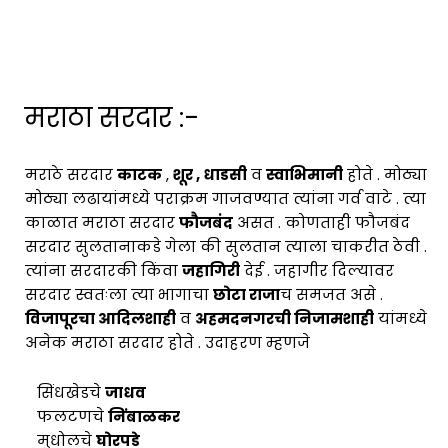
मराठा सरदार :-
मराठे सरदार
काटक
,
शूर , धाडसी
व
स्वाभिमानी
होते . मोठ्या
मोठ्या लढायांमध्ये पराक्रम गाजवण्यात त्यांना गर्व वाटे . त्या
काळात मराठा सरदार
फौजबंद
असत . कोणताही फौजबंद
सरदार सुलतानाकडे गेला की सुलतान त्याला चाकरीत ठेवी .
त्यांना सरदारकी किंवा
जहागिरी
देई . जहागीर दिल्यावर
सरदार स्वतःला त्या भागाचा
छोटा राजा
च समजत असे .
विजापूरचा आदिलशाही
व
अहमदनगरची निजामशाही
यांमध्ये
अनेक मराठा सरदार होते . उदाहरण म्हणजे
सिंधखेडचे
जाधव
फलटणचे
निंबाळकर
मुधोलचे
घोरपडे