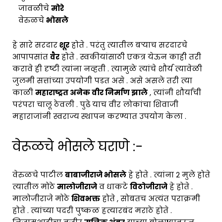
जावळीचे
मोरे
वेरुळचे
भोसले
हे सारे सरदार
शूर
होते . परंतु त्यातील बऱ्याच सरदारचे
आपापसांत
वैर
होते . स्वकीयांसाठी एकत्र येऊन काही तरी
करावे ही दृष्टी त्यांना नव्हती . त्यामुळे त्यांचे शौर्य त्यावेळी
जुलमी सत्तांच्या उपयोगी पडत असे . असे असले तरी त्या
काळी
महाराष्ट्रत अनेक वीर निर्माण झाले
, त्यांनी शौर्याची
परंपरा चालू ठेवली . पुढे याच वीर लोकांचा शिवाजी
महाराजांनी स्वराज्य स्थापन करण्यात उपयोग केला .
वेरूळचे भोसले घराणे :-
वेरुळचे पाटील
बाबाजीराजे भोसले
हे होते . त्यांना 2 मुले होते
त्यातील मोठे
मालोजीराजे
व धाकटे
विठोजीराजे
हे होते .
मालोजीराजे मोठे
शिवभक्त
होते , सोबतच अत्यंत पराक्रमी
होते . त्यांच्या पदरी पुष्कळ हत्यारबंद मराठे होते .