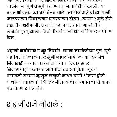
निजामशाहीचा वजीर
मलिक अंबर
याच्या बोलण्यावरून
मालोजीना पुणे व सुपे परगण्याची जहागिरी मिळाली . या
वरून भोसल्यांच्या घरी वैभव आले . मालोजीराजे यांच्या पत्नी
फलटणच्या निंबाळकर घराण्याच्या होत्या . त्यांना 2 मुले होते
शहाजी
व
शरीफजी .
शहाजी लहान असताना मालोजीचा
लढाईत मृत्यू झाला . विठोजीराजे यांनी शहाजींचे पालन पोषण
केलं .
शहाजी
कर्तबगार
व
शूर
निघाले . त्यांना मालोजींच्या पुणे-सुपे
जहागिरी मिळाल्या .
लखुजी जाधव
यांची कन्या म्हणजेच
जिजाबाई
यांच्याशी शहजीराजे यांचा विवाह झाला .
निजामशाही दरबारात जाधवांचा दबदबा होता . शूर व
पराक्रमी सरदार म्हणून लखुजी जाधव यांची ओळख होती .
याच जिजाबाईंच्या पोटी शिवजीराज्यांचा जन्म झाला ते आपण
पुढे पाहणारच आहोत .
शहाजीराजे भोसले :-