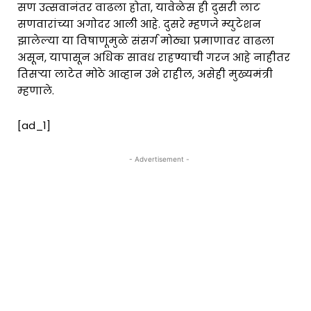
सण उत्सवानंतर वाढला होता, यावेळेस ही दुसरी लाट
सणवारांच्या अगोदर आली आहे. दुसरे म्हणजे म्युटेशन
झालेल्या या विषाणूमुळे संसर्ग मोठ्या प्रमाणावर वाढला
असून, यापासून अधिक सावध राहण्याची गरज आहे नाहीतर
तिसऱ्या लाटेत मोठे आव्हान उभे राहील, असेही मुख्यमंत्री
म्हणाले.
[ad_1]
- Advertisement -