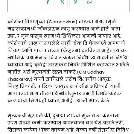
कोरोना विषाणूच्या (Coronavirus) वाढत्या संसर्गामुळे
महाराष्ट्रामध्ये लॉकडाऊन लागू करण्यात आले होते. आता
उद्या, 7 जून पासून त्यामध्ये शिथिलता आणली जाणार आहे.
कोरोनाचे आव्हान संपलेले नाही. ‘ब्रेक दि चेन’मध्ये आपण जे
निकष आणि पाच पातळ्या (लेव्हल्स) ठरविल्या आहेत त्यावर
स्थानिक प्रशासनाने विचार करून निर्बंधांच्याबाबतीत निर्णय
घ्यायचा आहे. कुठेही सरसकट निर्बंध शिथिल करण्यात आलेले
नाहीत, असे मुख्यमंत्री उद्धव ठाकरे (CM Uddhav
Thackeray) यांनी सांगितले. तसेच विभागीय आयुक्त,
जिल्हाधिकारी, पालिका आयुक्त व पोलीस अधिकारी यांनी
आपापल्या भागातील परिस्थितीनुसार प्रसंगी निर्बंध कडक
करण्याचा निर्णयही घ्यावा, असेही त्यांनी स्पष्ट केले.
मुख्यमंत्री म्हणाले की, दुसऱ्या लाटेचा मुकाबला करताना
रुग्ण संख्या कमी करण्यात आपल्याला यश येत असले तरी,
तिसऱ्या लाटेचा धोका कायम आहे. गेल्या वर्षी संसर्ग हा विविध