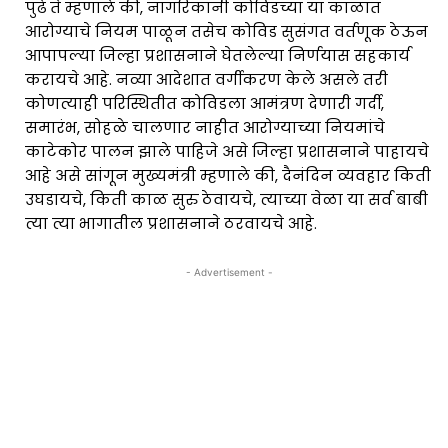
पुढे ते म्हणाले की, नागरिकांनी कोविडच्या या काळात
आरोग्याचे नियम पाळून तसेच कोविड सुसंगत वर्तणूक ठेऊन
आपापल्या जिल्हा प्रशासनाने घेतलेल्या निर्णयास सहकार्य
करायचे आहे. नव्या आदेशात वर्गीकरण केले असले तरी
कोणत्याही परिस्थितीत कोविडला आमंत्रण देणारी गर्दी,
समारंभ, सोहळे चालणार नाहीत आरोग्याच्या नियमांचे
काटेकोर पालन झाले पाहिजे असे जिल्हा प्रशासनाने पाहायचे
आहे असे सांगून मुख्यमंत्री म्हणाले की, दैनंदिन व्यवहार किती
उघडायचे, किती काळ सुरु ठेवायचे, त्याच्या वेळा या सर्व बाबी
त्या त्या भागातील प्रशासनाने ठरवायचे आहे.
- Advertisement -