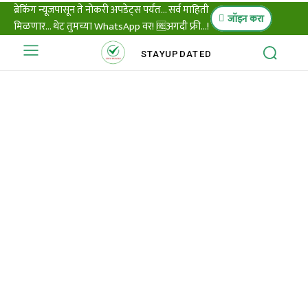
ब्रेकिंग न्यूजपासून ते नोकरी अपडेट्स पर्यंत... सर्व माहिती
जॉइन करा
मिळणार... थेट तुमच्या WhatsApp वर! 🆓अगदी फ्री...!
STAY
UPDATED