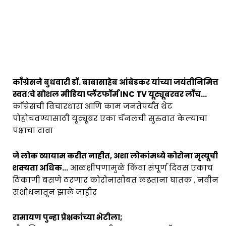
काँग्रेसने बुधवारी डॉ. बाबासाहेब आंबेडकर यांच्या जयंतीनिमित्त
स्वत:चे सोशल मीडिया प्लॅटफॉर्म INC TV यूट्यूबरवर लाँच…
काँग्रेसची विचारधारा आणि काम जनतेपर्यंत थेट
पोहोचवण्यासाठी यूट्यूबर एका चॅनलची सुरुवात केल्याचा
पक्षाचा दावा
जे लोक व्यायाम करीत नाहीत, अशा लोकांमध्ये कोरोना मृत्यूची
शक्यता अधिक…
आळशीपणामुळे किंवा संपूर्ण दिवस एकाच
ठिकाणी बसणे ठरणार कोरोनासोबत लढताना घातक , नवीन
संशोधनातून झाले जाहीर
रामायण पुन्हा प्रेक्षकांच्या भेटीला;