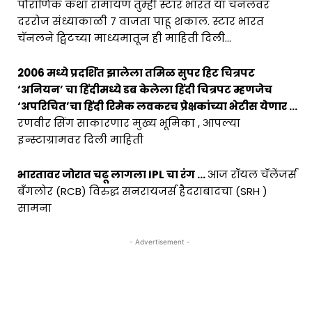
पौराणिक कथा रामायण तुम्ही स्टार भारत या चॅनलवर
दररोज संध्याकाळी 7 वाजता पाहू शकाल. स्टार भारत
चॅनलने ट्विटच्या माध्यमातून ही माहिती दिली…
2006 मध्ये प्रदर्शित झालेला तमिळ सुपर हिट चित्रपट
‘अनियन’ चा हिंदीमध्ये डब केलेला हिंदी चित्रपट म्हणजेच
‘अपरिचित’चा हिंदी रिमेक लवकरच प्रेक्षकांच्या भेटीस येणार …
रणवीर सिंग साकारणार मुख्य भूमिका , आपल्या
इन्स्टाग्रामवर दिली माहिती
भारतावर जोरात चढू लागला IPL चा रंग …
आज रॉयल चॅलेंजर्स
बँगलोर (RCB) विरुद्ध सनरायजर्स हैदराबादचा (SRH )
सामना
- Advertisement -