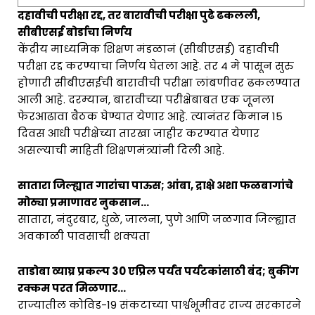
दहावीची परीक्षा रद्द, तर बारावीची परीक्षा पुढे ढकलली,
सीबीएसई बोर्डाचा निर्णय
केंद्रीय माध्यमिक शिक्षण मंडळानं (सीबीएसई) दहावीची
परीक्षा रद्द करण्याचा निर्णय घेतला आहे. तर 4 मे पासून सुरु
होणारी सीबीएसईची बारावीची परीक्षा लांबणीवर ढकलण्यात
आली आहे. दरम्यान, बारावीच्या परीक्षेबाबत एक जूनला
फेरआढावा बैठक घेण्यात येणार आहे. त्यानंतर किमान 15
दिवस आधी परीक्षेच्या तारखा जाहीर करण्यात येणार
असल्याची माहिती शिक्षणमंत्र्यांनी दिली आहे.
सातारा जिल्ह्यात गारांचा पाऊस; आंबा, द्राक्षे अशा फळबागांचे
मोठ्या प्रमाणावर नुकसान…
सातारा, नंदुरबार, धुळे, जालना, पुणे आणि जळगाव जिल्ह्यात
अवकाळी पावसाची शक्यता
ताडोबा व्याघ्र प्रकल्प 30 एप्रिल पर्यंत पर्यटकांसाठी बंद; बुकींग
रक्कम परत मिळणार…
राज्यातील कोविड-19 संकटाच्या पार्श्वभूमीवर राज्य सरकारने