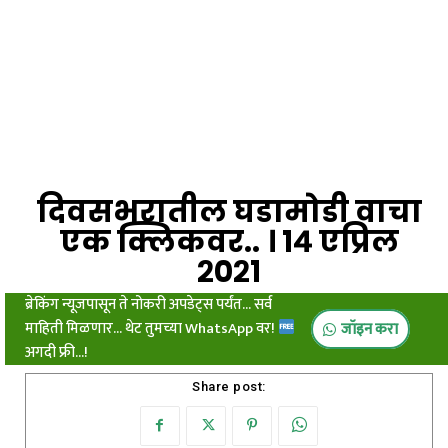
दिवसभरातील घडामोडी वाचा
एक क्लिकवर.. । १४ एप्रिल
२०२१
ब्रेकिंग न्यूजपासून ते नोकरी अपडेट्स पर्यंत... सर्व
माहिती मिळणार... थेट तुमच्या WhatsApp वर!
जॉइन करा
अगदी फ्री...!
Share post: