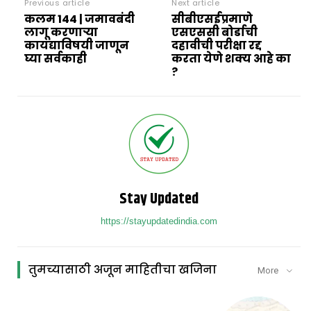
Previous article
Next article
कलम 144 | जमावबंदी
सीबीएसईप्रमाणे
लागू करणाऱ्या
एसएससी बोर्डाची
कायद्याविषयी जाणून
दहावीची परीक्षा रद्द
घ्या सर्वकाही
करता येणे शक्य आहे का
?
Stay Updated
https://stayupdatedindia.com
तुमच्यासाठी अजून माहितीचा खजिना
More