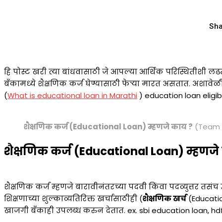
Sha
हि पोस्ट खरी त्या बांधवासाठी जे आपल्या आर्थिक परिस्थितीशी लढत 
बँकामध्ये शैक्षणिक कर्ज घेण्यासाठी फेऱ्या मारत असतात. अशावेळी त्
(
What is educational loan in Marathi
) education loan eligibil
शैक्षणिक कर्ज (Educational Loan) म्हणजे काय ?
(Team :
शैक्षणिक कर्ज (Educational Loan) म्हणजे
शैक्षणिक कर्ज म्हणजे बारावीनंतरच्या पदवी किंवा पदव्युत्तर तसं
शिक्षणाच्या शुल्काव्यतिरिक्त खर्चासाठीही (
शैक्षणिक खर्च
(Educatio
खाजगी बँकाही उपलब्ध करुन देतात. ex. sbi education loan, h