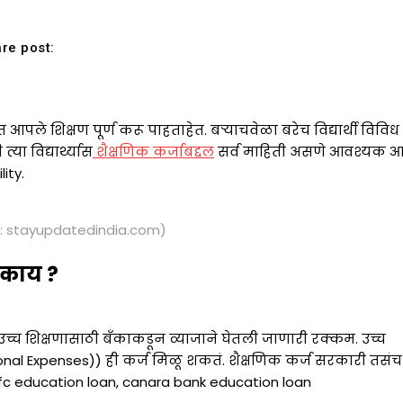
re post:
आपले शिक्षण पूर्ण करू पाहताहेत. बऱ्याचवेळा बरेच विद्यार्थी विविध
या विद्यार्थ्यास
शैक्षणिक कर्जाबद्दल
सर्व माहिती असणे आवश्यक आह
ity.
 stayupdatedindia.com)
 काय ?
च उच्च शिक्षणासाठी बँकाकडून व्याजाने घेतली जाणारी रक्कम. उच्च
nal Expenses)) ही कर्ज मिळू शकतं. शैक्षणिक कर्ज सरकारी तसंच
dfc education loan, canara bank education loan