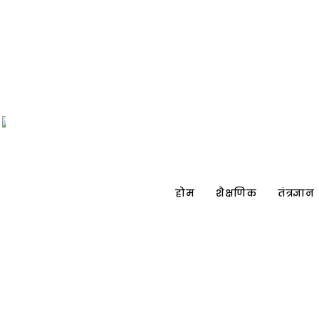
होम
शैक्षणिक
तंत्रज्ञान
STAY
UPDATED