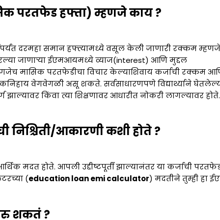
क परतफेड हफ्ता) म्हणजे काय ?
ोईपर्यंत दरमहा समान हफ्त्यामध्ये वसूल केली जाणारी रक्कम म्हणज
्या जाणाऱ्या ईएमआयमध्ये व्याज(interest) आणि मुद्दल
हणजेच मासिक परतफेडीचा विचार केल्याशिवाय कर्जाची रक्कम आ
ँकनिहाय वेगवेगळी असू शकते. सर्वसाधारणपणे विद्यार्थ्याने घेतलेल्
पूर्ण झाल्यावर किंवा त्या शिक्षणावर आधारीत नोकरी लागल्यावर होते.
ची निश्चिती/आकारणी कशी होते
?
 आर्थिक मदत होते. आपली उद्दीष्टपूर्ती झाल्यानंतर या कर्जाची परतफे
टरच्या (
education loan emi calculator
) मदतीने तुम्ही हा
रु शकतं ?