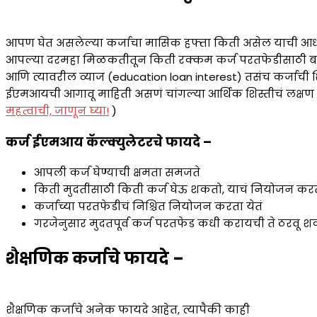
आपण घेत असलेल्या कर्जाचा मासिक हफ्ता किती असेल याची आध
आपल्या दरमहा मिळकतीतून किती रक्कम कर्ज परतफेडीसाठी बाजूल
आणि त्यावरील व्याज (education loan interest) तसंच कर्जाची
ईएमआयची आगावू माहिती असणं चांगल्या आर्थिक शिस्तीचं लक्षण 
महत्वाची, जाणून घ्या!
)
कर्ज ईएमआय कॅल्क्युलेटरचे फायदे –
आपली कर्ज घेण्याची क्षमता समजते
किती मुदतीसाठी किती कर्ज घेऊ शकतो, याचं नियोजन करता
कर्जाच्या परतफेडीचं निश्चित नियोजन करता येतं
गरजेनुसार मुदतपूर्व कर्ज परतफेड कधी करायची ते ठरवू श
शैक्षणिक कर्जाचे फायदे –
शैक्षणिक कर्जाचे अनेक फायदे आहेत, त्यापैकी काही