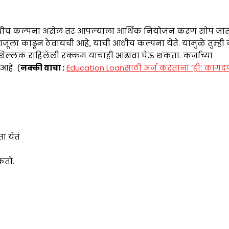
ीच कल्पना असेल तर आपल्याला आर्थिक नियोजन करणं सोपं जातं
ा काढून ठेवायची आहे, याची आधीच कल्पना येते. यामुळे तुम्ही 
 शिल्लक राहिलेली रक्कम याचाही आढावा घेऊ शकता. कर्जाच्या
आहे. (
नक्की वाचा :
Education Loanसाठी अर्ज करताना ‘ही’ कागदप
 येतं
कतो.