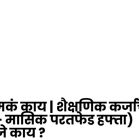
मकं काय | शैक्षणिक कर्जा
मासिक परतफेड हफ्ता)
जे काय ?