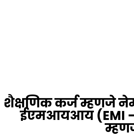
शैक्षणिक कर्ज म्हणजे ने
ईएमआयआय (EMI – 
म्हण