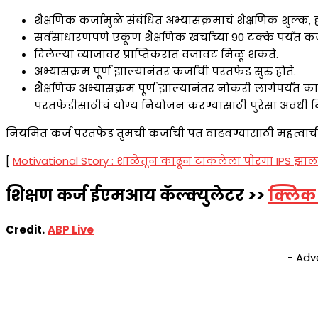
शैक्षणिक कर्जामुळे संबंधित अभ्यासक्रमाचं शैक्षणिक शुल्क,
सर्वसाधारणपणे एकूण शैक्षणिक खर्चाच्या 90 टक्के पर्यंत कर्
दिलेल्या व्याजावर प्राप्तिकरात वजावट मिळू शकते.
अभ्यासक्रम पूर्ण झाल्यानंतर कर्जाची परतफेड सुरु होते.
शैक्षणिक अभ्यासक्रम पूर्ण झाल्यानंतर नोकरी लागेपर्यंत 
परतफेडीसाठीचं योग्य नियोजन करण्यासाठी पुरेसा अवधी 
नियमित कर्ज परतफेड तुमची कर्जाची पत वाढवण्यासाठी महत्वाची अ
[
Motivational Story : शाळेतून काढून टाकलेला पोरगा IPS झाला;
शिक्षण कर्ज ई
ए
मआय कॅल्क्युलेटर
>>
क्लिक
Credit.
ABP Live
- Adv