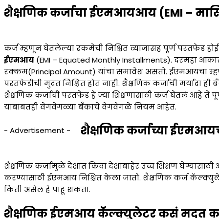
शैक्षणिक कर्जाचा ईएमआयआय (EMI – मासि
कर्ज म्हणून घेतलेल्या रकमेची निश्चित व्याजासह पूर्ण परतफेड ह
ईएमआय
(EMI – Equated Monthly Installments). दरमहा आकारल
रक्कम(Principal Amount) यांचा समावेश असतो. ईएमआयचा म्
परतफेडीची मुदत निश्चित होत नाही. शैक्षणिक कर्जाची मर्यादा ही ब
शैक्षणिक कर्जाची परतफेड हे ज्या शिक्षणासाठी कर्ज घेतलं आहे ते 
याबाबतही वेगवेगळ्या बँकाचे वेगवेगळे नियम आहेत.
शैक्षणिक कर्जाच्या ईएमआय
- Advertisement -
शैक्षणिक कर्जामुळे देशात किंवा देशाबाहेर उच्च शिक्षण घेण्यासाठी
करण्यासाठी ईएमआय निश्चित केला जातो. शैक्षणिक कर्ज कॅल्क्युले
किती असेल हे पाहू शकता.
शैक्षणिक ईएमआय कॅल्क्युलेटर कसं मदत क