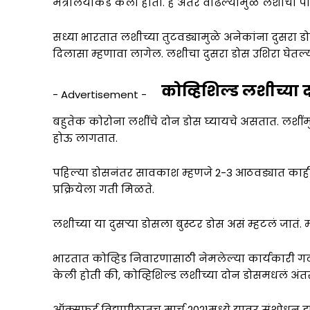
मंत्रालयाकडे केली होती. हे अंतर वाढल्यामुळे लशीची 
सध्या भारतात लशीच्या तुटवड्यामुळे अनेकांना दुसरा
दिलासा म्हणावा लागेल. लशीचा दुसरा डोस उशिरा घेत
कोव्हिशिल्ड लशीच्या
- Advertisement -
बहुतेक कोरोना लशींचे दोन डोस घ्यायचे असतात. लशींमु
होऊ लागतात.
पहिल्या डोसनंतर सावकाश म्हणजे 2-3 आठवड्यात काही 
प्रक्रियेला गती मिळते.
लशीच्या या दुसऱ्या डोसला बुस्टर डोस असं म्हटलं जात
भारतात कोव्हिड निवारणासाठी नेमलेल्या कार्यकारी ग
केली होती की, कोव्हिशिल्ड लशीच्या दोन डोसमधलं अंतर
ऑक्सफर्ड विद्यापीठातच मार्च 2021मध्ये यावर संशोधन 