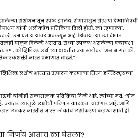
ेल्या संशोधनातून स्पष्ट झालंय. रोगापासून संरक्षण देण्याविषयी
नाथन यांनी अलीकडेच प्रतिक्रिया दिली होती. त्या म्हणाल्या,
 कुठली लस घेताय यावर अवलंबून आहे. शिवाय त्या त्या देशात
त्त्वंही घालून दिलेली असतात. सध्या उपलब्ध असलेल्या बऱ्याचशा
यत. पण, कोव्हिशिल्ड लशीच्या बाबतीत एक संशोधन असं सांगतं की,
तिकारकशक्ती जास्त प्रमाणात वाढते.”
्हिशिल्ड लशीचं भारतात उत्पादन करणाऱ्या सिरम इन्स्टिट्यूटच्या
ी यांनीही सकारात्मक प्रतिक्रिया दिली आहे. त्यांच्या मते, “दोन
हे. एकतर त्यामुळे लशीची परिणामकारकता वाढणार आहे. आणि
वकरात लवकर जास्तीत जास्त लोकांचं लसीकरण करण्यासाठी ही
ाचा निर्णय आताच का घेतला?