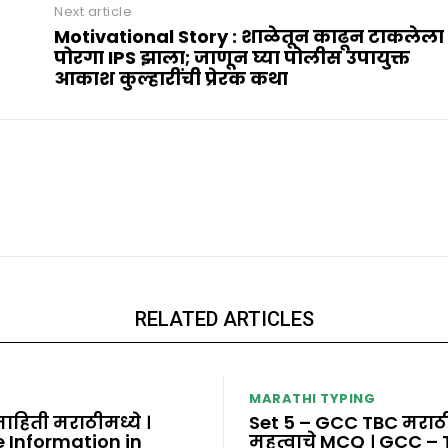
Next article
Motivational Story : शाळेतून काढून टाकलेला
पोरगा IPS झाला; जाणून घ्या पोलीस उपायुक्त
आकाश कुल्हारींची प्रेरक कथा
RELATED ARTICLES
MARATHI TYPING
ाहिती मराठीमध्ये ।
Set 5 – GCC TBC मराठी
e Information in
महत्वाचे MCQ । GCC –