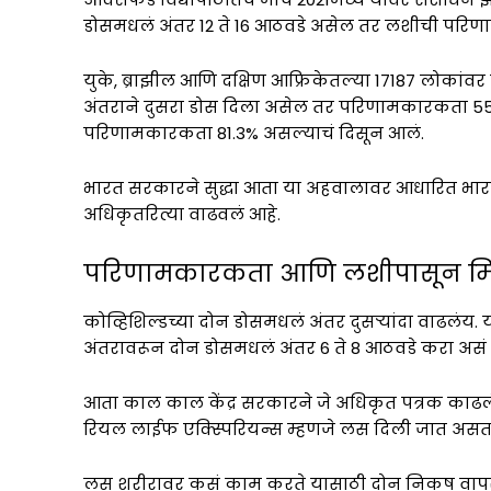
डोसमधलं अंतर 12 ते 16 आठवडे असेल तर लशीची परिण
युके, ब्राझील आणि दक्षिण आफ्रिकेतल्या 17187 लोकांवर
अंतराने दुसरा डोस दिला असेल तर परिणामकारकता 55
परिणामकारकता 81.3% असल्याचं दिसून आलं.
भारत सरकारने सुद्धा आता या अहवालावर आधारित भारत
अधिकृतरित्या वाढवलं आहे.
परिणामकारकता आणि लशीपासून मिळ
कोव्हिशिल्डच्या दोन डोसमधलं अंतर दुसऱ्यांदा वाढलंय. या
अंतरावरून दोन डोसमधलं अंतर 6 ते 8 आठवडे करा असं र
आता काल काल केंद्र सरकारने जे अधिकृत पत्रक काढलंय
रियल लाईफ एक्स्पिरियन्स म्हणजे लस दिली जात असता
लस शरीरावर कसं काम करते यासाठी दोन निकष वापर