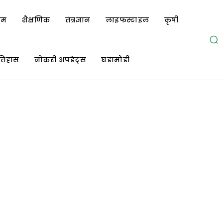
ोम
शैक्षणिक
तंत्रज्ञान
लाइफस्टाइल
कृषी
तिहास
नोकरी अपडेट्स
घडामोडी