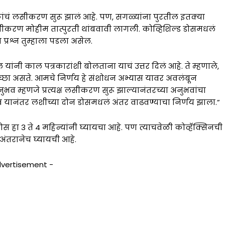
कांचं लसीकरण सुरू झालं आहे. पण, सगळ्यांना पुरतील इतक्या
लसीकरण मोहीम तात्पुरती थांबवावी लागली. कोव्हिशिल्ड डोसमधलं
प्रश्न तुम्हाला पडला असेल.
ांनी काल पत्रकारांशी बोलताना याचं उत्तर दिलं आहे. ते म्हणाले,
च्छा असते. आमचे निर्णय हे संशोधन अभ्यास यावर अवलंबून
व म्हणजे प्रत्यक्ष लसीकरण सुरू झाल्यानंतरच्या अनुभवांचा
 यानंतर लशीच्या दोन डोसमधलं अंतर वाढवण्याचा निर्णय झाला.”
डोस हा 3 ते 4 महिन्यांनी घ्यायचा आहे. पण त्याचवेळी कोव्हॅक्सिनची
 अंतरानेच घ्यायची आहे.
dvertisement -