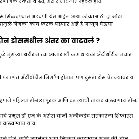
परिणामकारकता वाढते, असं संशोधनात म्हटलं होतं.
 डोस मिळवण्यात अडचणी येत आहेत. अशा लोकांसाठी हा मोठा
ल्यामुळे नेमका काय फरक पडणार आहे हे जाणून घेऊया.
 दोन डोसमधील अंतर का वाढवलं ?
ळे तुमच्या शरीरात त्या आजाराशी लढा द्यायला अँटीबॉडीज तयार
प्रमाणत अँटीबॉडीज निर्माण होतात. पण दुसरा डोस घेतल्यावर या
ं. म्हणजे पहिल्या डोसला पूरक आणि वर त्याची ताकद वाढवणारा डोस.
टाचे प्रमुख डॉ. एन के अरोरा यांनी अलीकडेच सरकारला शिफारस
 वाढवण्यात यावं.
झालं होतं. आणि त्यानंतर असा निष्कर्ष काढण्यात आला की, दोन