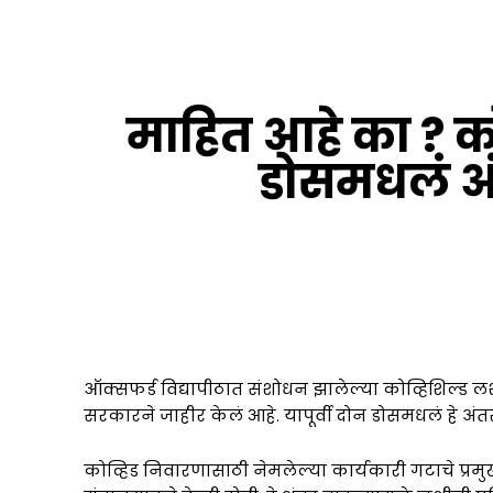
माहित आहे का ? को
डोसमधलं अं
ब्रेकिंग न्यूजपासून ते नोकरी अपडेट्स पर्यंत... सर्व माहि
WhatsApp वर! 🆓अगदी फ्री...!
ऑक्सफर्ड विद्यापीठात संशोधन झालेल्या कोव्हिशिल्ड लशीच
सरकारने जाहीर केलं आहे. यापूर्वी दोन डोसमधलं हे अंतर 
कोव्हिड निवारणासाठी नेमलेल्या कार्यकारी गटाचे प्र