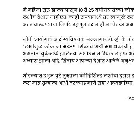
मे महिना सुरू झाल्यापासून 18 ते 25 वयोगटातल्या लो
लशीच देशात नाहीएत. काही राज्यांमध्ये तर त्यामुळे 
अंतर वाढवण्याचा निर्णय म्हणून तर नाही ना घेतला असा 
नीती आयोगाचे आरोग्यविषयक सल्लागार डॉ. व्ही के पॉल य
“लशीमुळे लोकांना संरक्षण मिळावं अशी संशोधकांची इ
असतात. युकेमध्ये झालेल्या संशोधनात रियल लाईफ अनुभ
अभ्यास झाला आहे. शिवाय आपल्या देशात आलेले अनुभव
थोडक्यात इथून पुढे तुम्हाला कोव्हिशिल्ड लशीचा दुसरा 
लस मात्र तुम्हाला आधी ठरल्याप्रमाणे सहा आठवड्यांच्या
- A