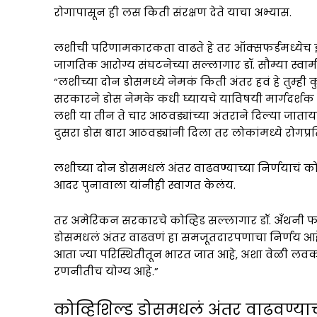
रोगापासून ही लस किती संरक्षण देते याचा अभ्यास.
लशीची परिणामकारकता वाढते हे तर ऑक्सफर्डमध्येच झाल
जागतिक आरोग्य संघटनेच्या सल्लागार डॉ. सौम्या स्वामी
“लशीच्या दोन डोसमध्ये नेमकं किती अंतर हवं हे तुम्ही
सरकारने डोस नेमके कधी घ्यायचे याविषयी मार्गदर्शक त
लशी या तीन ते चार आठवड्यांच्या अंतराने दिल्या जाता
दुसरा डोस बारा आठवड्यांनी दिला तर लोकांमध्ये रोगप्र
लशीच्या दोन डोसमधलं अंतर वाढवण्याच्या निर्णयाचं कोव
आदर पुनावाला यांनीही स्वागत केलंय.
तर अमेरिकन सरकारचे कोव्हिड सल्लागार डॉ. अँथनी फाऊच
डोसमधलं अंतर वाढवणं हा समजूतदारपणाचा निर्णय आ
आता ज्या परिस्थितीतून भारत जात आहे, अशा वेळी ल
रणनीतीच योग्य आहे.”
कोव्हिशिल्ड डोसमधलं अंतर वाढवण्य