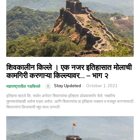
शिवकालीन किल्ले । एक नजर इतिहासात मोलाची
कामगिरी करणाऱ्या किल्ल्यावर… – भाग २
Stay Updated
-
October 1, 2021
महाराष्ट्रातील गडकिल्ले
इतिहास म्हटले कि, सर्वात अगोदर शिवरायांचा इतिहास डोळ्यासमोर येतो. नक्कीच
तुमच्यासोबतही असेच घडत असेल. आणि शिवरायांचा हा इतिहास भक्कम व मजबूत करण्यासाठी
शिवरायांना किल्ल्याची खूप साथ लाभली.