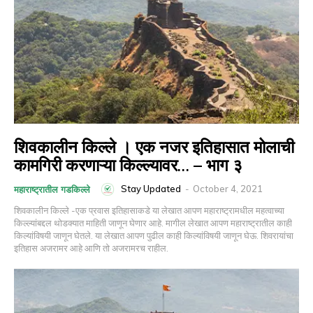
शिवकालीन किल्ले । एक नजर इतिहासात मोलाची
कामगिरी करणाऱ्या किल्ल्यावर… – भाग ३
Stay Updated
-
October 4, 2021
महाराष्ट्रातील गडकिल्ले
शिवकालीन किल्ले -एक प्रवास इतिहासाकडे या लेखात आपण महाराष्ट्रामधील महत्वाच्या
किल्ल्यांबद्दल थोडक्यात माहिती जाणून घेणार आहे. मागील लेखात आपण महाराष्ट्रातील काही
किल्यांविषयी जाणून घेतले. या लेखात आपण पुढील काही किल्यांविषयी जाणून घेऊ. शिवरायांचा
इतिहास अजरामर आहे आणि तो अजरामरच राहील.