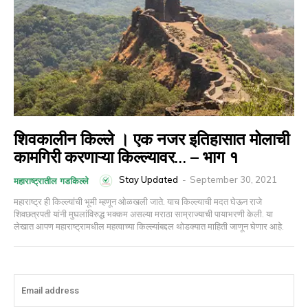
शिवकालीन किल्ले । एक नजर इतिहासात मोलाची
कामगिरी करणाऱ्या किल्ल्यावर… – भाग १
Stay Updated
-
September 30, 2021
महाराष्ट्रातील गडकिल्ले
महाराष्ट्र ही किल्ल्यांची भूमी म्हणून ओळखली जाते. याच किल्ल्याची मदत घेऊन राजे
शिवछत्रपती यांनी मुघलांविरुद्ध भक्कम असल्या मराठा साम्राज्याची पायाभरणी केली. या
लेखात आपण महाराष्ट्रामधील महत्वाच्या किल्ल्यांबद्दल थोडक्यात माहिती जाणून घेणार आहे.