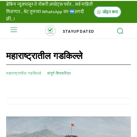
ब्रेकिंग न्यूजपासून ते नोकरी अपडेट्स पर्यंत... सर्व माहिती
मिळणार... थेट तुमच्या WhatsApp वर!
अगदी
जॉइन करा
फ्री...!
STAY
UPDATED
महाराष्ट्रातील गडकिल्ले
महाराष्ट्रातील गडकिल्ले
संपूर्ण शिवचरित्र