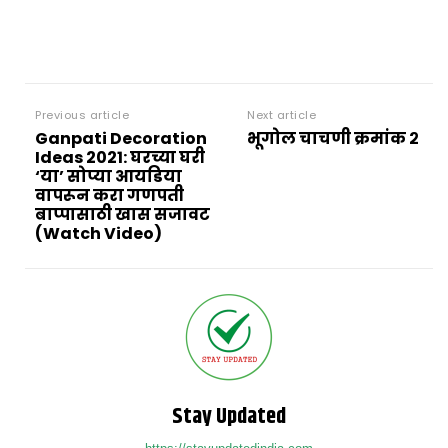
Previous article
Next article
Ganpati Decoration
भूगोल चाचणी क्रमांक २
Ideas 2021: घरच्या घरी
‘या’ सोप्या आयडिया
वापरून करा गणपती
बाप्पासाठी खास सजावट
(Watch Video)
Stay Updated