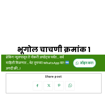
भूगोल चाचणी क्रमांक १
ब्रेकिंग न्यूजपासून ते नोकरी अपडेट्स पर्यंत... सर्व
माहिती मिळणार... थेट तुमच्या WhatsApp वर!
जॉइन करा
अगदी फ्री...!
Share post: