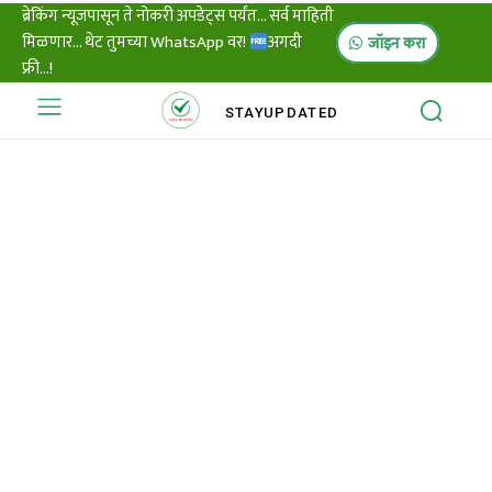
ब्रेकिंग न्यूजपासून ते नोकरी अपडेट्स पर्यंत... सर्व माहिती
मिळणार... थेट तुमच्या WhatsApp वर!
अगदी
जॉइन करा
फ्री...!
STAY
UPDATED