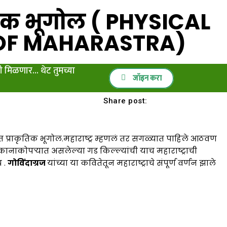
ाकृतिक भूगोल ( PHYSICAL
OF MAHARASTRA)
ती मिळणार... थेट तुमच्या
जॉइन करा
Share post:
्त प्राकृतिक भूगोल.महाराष्ट्र म्हणलं तर सगळ्यात पाहिले आठवण
च्या कानाकोपऱ्यात असलेल्या गड किल्ल्यांची याच महाराष्ट्राची
 .
गोविंदाग्रज
यांच्या या कवितेतून महाराष्ट्राचे संपूर्ण वर्णन झाले