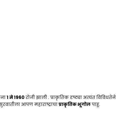
ापना
1 मे 1960
रोजी झाली . प्राकृतिक दृष्ट्या अत्यंत विविधतेने
. सुरवातीला आपण महाराष्ट्राचा
प्राकृतिक भूगोल
पाहू.