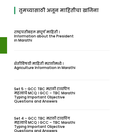
All
Marathi Typing
तुमच्यासाठी अजून माहितीचा खजिना
Marathi Vyakaran Practice Tests
Online Practice Tests
Political Science
Videos
इतिहास
कृषी
घडामोडी
तंत्रज्ञान
नोकरी अपडेट्स
महाराष्ट्रातील गडकिल्ले
लाइफस्टाइल
शैक्षणिक
संपूर्ण शिवचरित्र
राष्ट्रपतीबद्दल संपूर्ण माहिती ।
Information about the President
More
in Marathi
शेतीविषयी माहिती मराठीमध्ये ।
Agriculture Information in Marathi
Set 5 – GCC TBC मराठी टायपिंग
महत्वाचे MCQ । GCC – TBC Marathi
Typing Important Objective
Questions and Answers
Set 4 – GCC TBC मराठी टायपिंग
महत्वाचे MCQ । GCC – TBC Marathi
Typing Important Objective
Questions and Answers