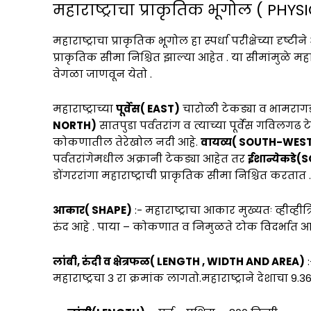
महाराष्ट्राचा प्राकृतिक भूगोल ( 
महाराष्ट्राचा प्राकृतिक भूगोल हा स्पर्धा परीक्षेच्या दृष्
प्राकृतिक सीमा निश्चित झाल्या आहेत . या सीमांमुळे महाराष
वेगळा जाणवून येतो .
महाराष्ट्राच्या
पूर्वेस( EAST)
चारोळी टेकड्या व भामराग
NORTH)
सातपुडा पर्वतरांग व त्याच्या पूर्वेस गविलगढ
कोकणातील तेरेखोल नदी आहे.
वायव्य( SOUTH-WES
पर्वतरांगेमधील अक्रानी टेकड्या आहेत तर
ईशान्येकडे(
डोंगररांगा महाराष्ट्राची प्राकृतिक सीमा निश्चित करतात .
आकार( SHAPE)
:- महाराष्ट्राचा आकार मुख्यतः व्हीव्हीत
रुंद आहे . पाया – कोकणात व निमुळते टोक विदर्भात आह
लांबी, रुंदी व क्षेत्रफळ( LENGTH , WIDTH AND AREA)
:
महाराष्ट्रचा 3 रा क्रमांक लागतो.महाराष्ट्राने देशाचा 9