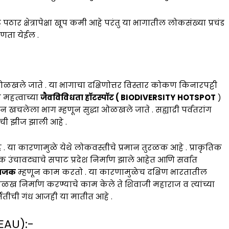
्ट्र पठार क्षेत्रापेक्षा खूप कमी आहे परंतु या भागातील लोकसंख्या प्रचंड
हणता येईल .
ळखले जाते . या भागाचा दक्षिणोत्तर विस्तार कोकण किनारपट्टी
त महत्वाच्या
जैवविविधता हॉटस्पॉट ( BIODIVERSITY
HOTSPOT
)
 खचलेला भाग म्हणून सुद्धा ओळखले जाते . सह्याद्री पर्वतरांग
ाची झीज झाली आहे .
हे . या कारणामुळे येथे लोकवस्तीचे प्रमान तुरळक आहे . प्राकृतिक
राकृतिक उंचावट्याचे सपाट प्रदेश निर्माण झाले आहेत आणि सर्वात
भाजक
म्हणून काम करतो . या कारणामुळेच दक्षिण भारतातील
 खरी ओळख निर्माण करण्याचे काम केले ते शिवाजी महाराज व त्यांच्या
र्मितीची गंध आजही या मातीत आहे .
EAU):-