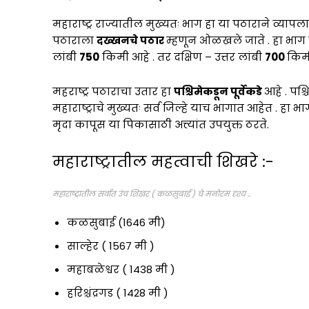
महाराष्ट्र राज्यातील मुख्यतः भाग हा या पठाराने व्यापला 
पठाराला
दख्खनचे पठार
म्हणून ओळखले जाते . हा भाग ल
लांबी
750
किमी आहे . तर दक्षिण – उत्तर लांबी
700
किमी
महराष्ट्र पठाराचा उतार हा
पश्चिमेकडून पूर्वेकडे
आहे . पश्
महाराष्ट्राचे मुख्यतः सर्व जिल्हे याच भागात आहेत . हा भ
मृदा कापूस या पिकासाठी अत्त्यांत उपयुक्त ठरते.
महाराष्ट्रातील महत्वाची शिखरे :-
महाराष्ट्रातील सर्वात उंच शिखर ( कळसुबाई ) चे मनोरम दृश्य ..
कळसुबाई (1646 मी)
साल्हेर ( 1567 मी )
महाबळेश्वर ( 1438 मी )
हरिश्चंद्रगड ( 1428 मी )