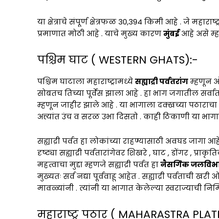
या क्षेत्राचे संपूर्ण क्षेत्रफळ 30,394 किमी आहे . जे महाराष
प्रमाणात मोठी आहे . याचे मुख्य कारण
मुंबई
आहे असे म्
पश्चिम घाट ( WESTERN GHATS):-
पश्चिम घाटाला महाराष्ट्रामध्ये
सह्याद्री पर्वतरांग
म्हणून ओ
सोबतच तिच्या पूर्वेस झाला आहे . हा भाग जगातील सर्वा
म्हणून जाहीर झाले आहे . या भागाला दक्खच्या पठाराचा न
अत्त्यांत उंच व सरळ उभा दिसतो . काही ठिकाणी या भाग
सह्याद्री पर्वत हा लोकांच्या राहण्यासाठी अवघड जागा आ
दृष्ट्या सह्याद्री पर्वतारांगेवर शिखरे , घाट , डोंगर , प्
महत्वाचा मुद्दा म्हणजे सह्याद्री पर्वत हा
नैसर्गिक जलवि
मुख्यतः सर्व नद्या पूर्ववाहू आहेत . सह्याद्री पर्वताची
मावळ्यांनी . त्यांनी या भागात केलेल्या स्वराज्याची नि
महाराष्ट्र पठार ( MAHARASTRA PLAT