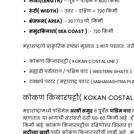
लांबी(LENGTH)
:- पूर्व – पश्चिम = 800 किमी
रुंदी( WIDTH)
:- उत्तर – दक्षिण = 720 किमी
क्षेत्रफळ( AREA)
:- 307713 चौ. किमी
समुद्रकिनारा( SEA COAST )
:- 720 किमी
महाराष्ट्राचे प्राकृतिक दृष्ट्या मुख्यतः 3 भाग पडतात . 
कोकण किनारपट्टी ( KOKAN COSTAL LINE )
सह्याद्री पर्वतरांग / पश्चिम घाट ( WESTERN GHATS )
दक्खचे पठार / महाराष्ट्र पठार ( MAHARASHTRA PL
कोकण किनारपट्टी( KOKAN COSTAL L
महाराष्ट्रामध्ये पश्चिमेस
अरबी समुद्र
व पूर्वेस
पश्चिम घाट
म्हणतात. या भागाची सरासरी रुंदी 50-60 किमी आहे . ह
किमी आहे. कोकण किनारपट्टीचा दक्षिणोत्तर विस्तार हा 7
नदीच्या खाडी
पर्यंत कोकण किनारपट्टीची लांबी आहे . को