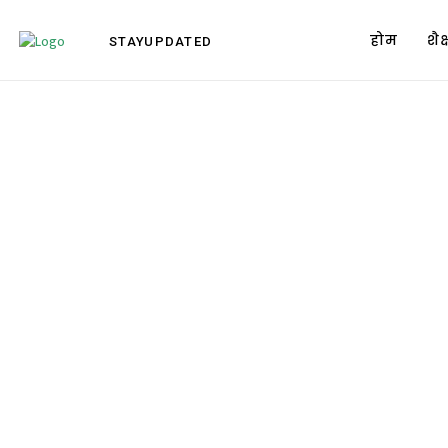
होम
शै
STAY
UPDATED