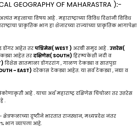
PHYSICAL GEOGRAPHY OF MAHARASTRA ):-
टीने अत्यंत महत्वाचा विषय आहे . महाराष्ट्राच्या विविध दिशांनी विविध
्ट्राचा प्राकृतिक भाग हा शेजारच्या राज्यांच्या प्राकृतिक भागापेक्षा
ड डोंगर आहेत तर
पश्चिमेस( WEST )
अरबी समुद्र आहे .
उत्तरेस(
 टेकड्या आहेत तर
दक्षिणेस( SOUTH)
हिरण्यकेशी नदी व
T)
दिशेस सातमाळा डोंगररांग , गाळण टेकड्या व सातपुडा
SOUTH – EAST)
दरेकास टेकड्या आहेत. या सर्व टेकड्या , नद्या व
्रिकोणाकृती आहे . याचा अर्थ महाराष्ट्र दक्षिणेस चिंचोळा तर उत्तरेस
े .
- क्षेत्रफळाच्या द्रुष्टीने भारतात राजस्थान, मध्यप्रदेश नंतर
.36% भाग व्यापला आहे.