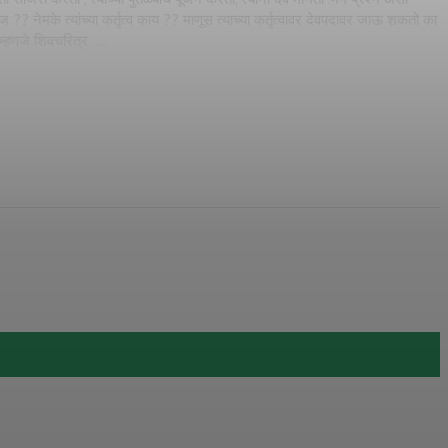
ज ?? नेमके त्यांच्या कर्तृत्व काय ?? माणूस त्याच्या कर्तृत्वावर देवपदावर जाऊ शकतो का
म्हणजे शिवचरित्र .....