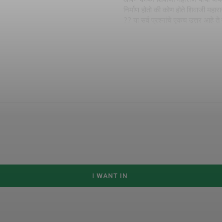
निर्माण होतो की कोण होते शिवाजी महारा
?? या सर्व प्रश्नांचे एकच उत्तर आहे ते 
I WANT IN