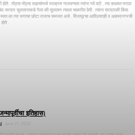
ोते . मोठ्या मोठ्या लढायांमध्ये पराक्रम गाजवण्यात त्यांना गर्व वाटे . त्या काळात मराठा
सरदार सुलतानाकडे गेला की सुलतान त्याला चाकरीत ठेवी . त्यांना सरदारकी किंवा
ार स्वतःला त्या भागाचा छोटा राजाच समजत असे . विजापूरचा आदिलशाही व अहमदनगरची
होते .
्मापूर्वीचा इतिहास)
d
-
June 27, 2022
ाजरी करतो , त्यांच्या पुतळ्याचे पूजन करतो, त्यांना देव मानतो .मग प्रश्न असा