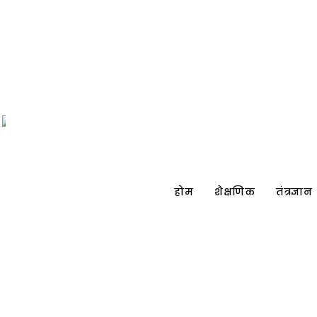
होम
शैक्षणिक
तंत्रज्ञान
STAY
UPDATED