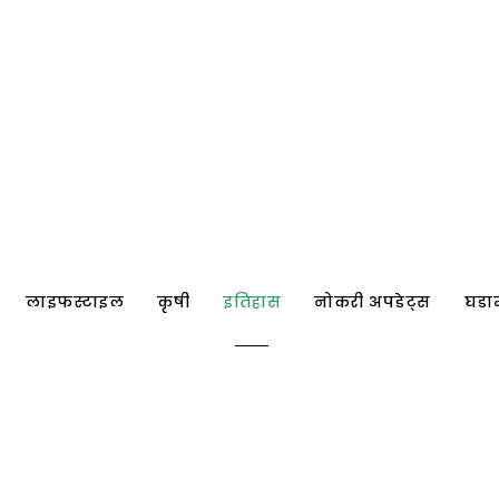
लाइफस्टाइल
कृषी
इतिहास
नोकरी अपडेट्स
घडा