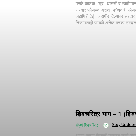
मराठे काटक , शूर , धाडसी व स्वाभिमानी ह
सरदार फौजबंद असत . कोणताही फौजबंद 
जहागिरी देई . जहागीर दिल्यावर सरद
निजामशाही यांमध्ये अनेक मराठा सरदार 
शिवचरित्र भाग – 1 (शिवजन
Stay Update
संपूर्ण शिवचरित्र
आपण कायम शिवाजी महाराज यांची जयंती स