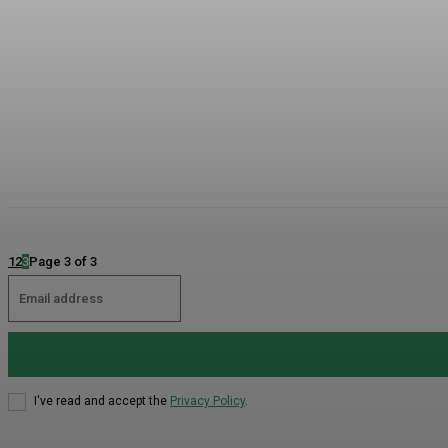
1
2
3
Page 3 of 3
I've read and accept the
Privacy Policy
.